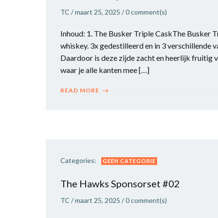
TC
/
maart 25, 2025
/
0
comment(s)
Inhoud: 1. The Busker Triple CaskThe Busker Tri
whiskey. 3x gedestilleerd en in 3 verschillende v
Daardoor is deze zijde zacht en heerlijk fruitig
waar je alle kanten mee […]
READ MORE
Categories:
GEEN CATEGORIE
The Hawks Sponsorset #02
TC
/
maart 25, 2025
/
0
comment(s)