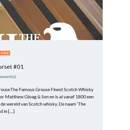
GORIE
rset #01
mment(s)
GrouseThe Famous Grouse Finest Scotch Whisky
r Matthew Gloag & Son en is al vanaf 1800 een
 de wereld van Scotch whisky. De naam ‘The
d in […]