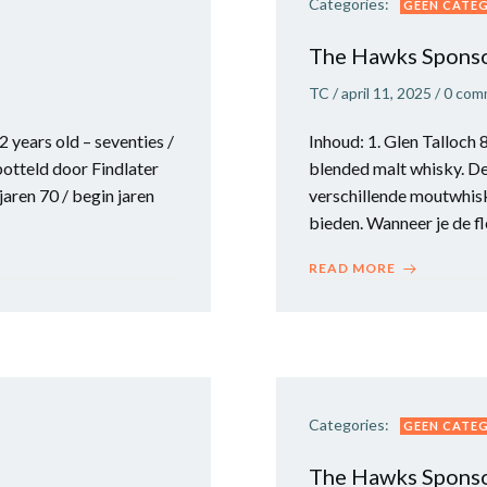
Categories:
GEEN CATE
The Hawks Sponso
TC
/
april 11, 2025
/
0
com
 years old – seventies /
Inhoud: 1. Glen Talloch 
otteld door Findlater
blended malt whisky. D
aren 70 / begin jaren
verschillende moutwhisk
bieden. Wanneer je de fl
READ MORE
Categories:
GEEN CATE
The Hawks Sponso