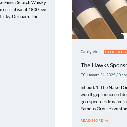
e Finest Scotch Whisky
en is al vanaf 1800 een
hisky. De naam ‘The
Categories:
GEEN CATE
The Hawks Sponso
TC
/
maart 24, 2025
/
0
co
Inhoud: 1. The Naked 
wordt geproduceerd doo
gerespecteerde naam in
Famous Grouse’ ontston
READ MORE