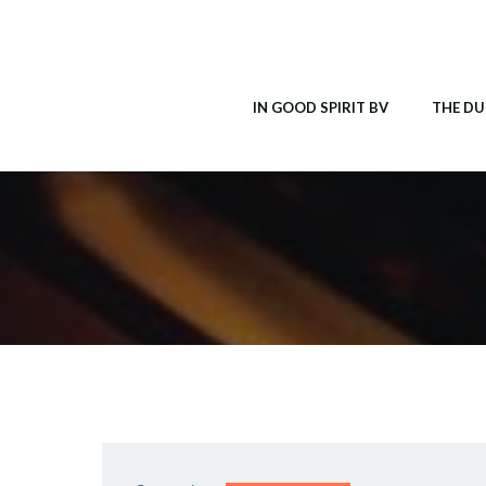
Ga
naar
de
inhoud
IN GOOD SPIRIT BV
THE DU