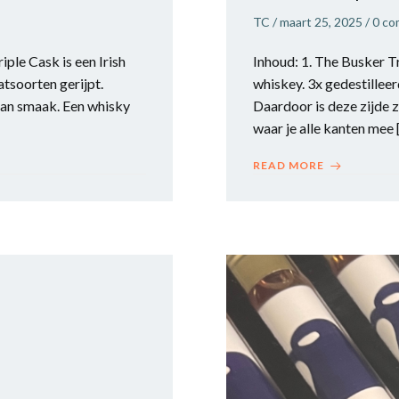
TC
/
maart 25, 2025
/
0
co
ple Cask is een Irish
Inhoud: 1. The Busker T
atsoorten gerijpt.
whiskey. 3x gedestilleer
 van smaak. Een whisky
Daardoor is deze zijde z
waar je alle kanten mee 
READ MORE