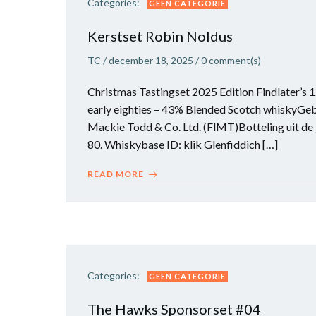
Categories:
GEEN CATEGORIE
Kerstset Robin Noldus
TC
/
december 18, 2025
/
0
comment(s)
Christmas Tastingset 2025 Edition Findlater’s 12
early eighties – 43% Blended Scotch whiskyGeb
Mackie Todd & Co. Ltd. (FlMT)Botteling uit de j
80. Whiskybase ID: klik Glenfiddich […]
READ MORE
Categories:
GEEN CATEGORIE
The Hawks Sponsorset #04