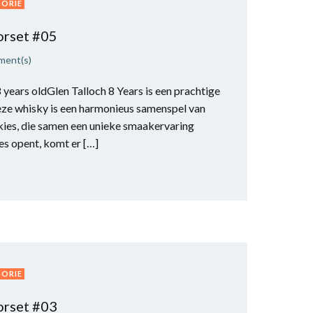
GORIE
rset #05
ment(s)
8 years oldGlen Talloch 8 Years is een prachtige
eze whisky is een harmonieus samenspel van
ies, die samen een unieke smaakervaring
es opent, komt er […]
GORIE
rset #03