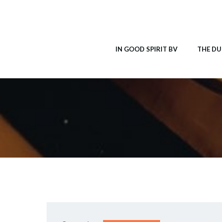
Ga
naar
de
inhoud
IN GOOD SPIRIT BV
THE DU