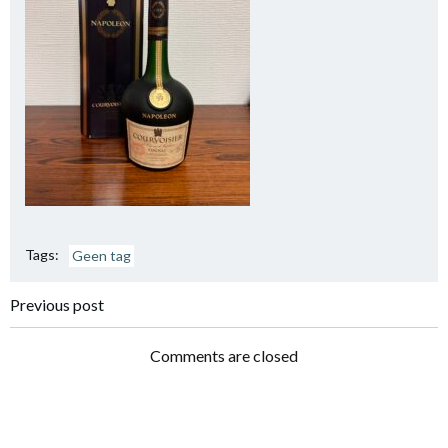
Tags:
Geen tag
Bericht
Previous post
navigatie
Comments are closed