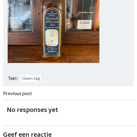
Tags:
Geen tag
Bericht
Previous post
navigatie
No responses yet
Geef een reactie