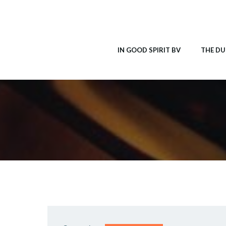
Ga
naar
de
inhoud
IN GOOD SPIRIT BV
THE DU