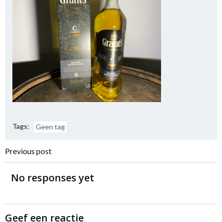
Tags:
Geen tag
Bericht
Previous post
navigatie
No responses yet
Geef een reactie