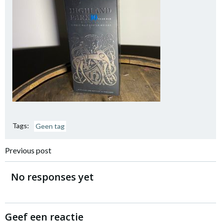
Tags:
Geen tag
Bericht
Previous post
navigatie
No responses yet
Geef een reactie