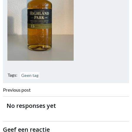
Tags:
Geen tag
Bericht
Previous post
navigatie
No responses yet
Geef een reactie