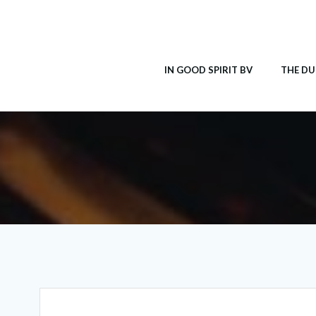
Ga
naar
de
inhoud
IN GOOD SPIRIT BV
THE DU