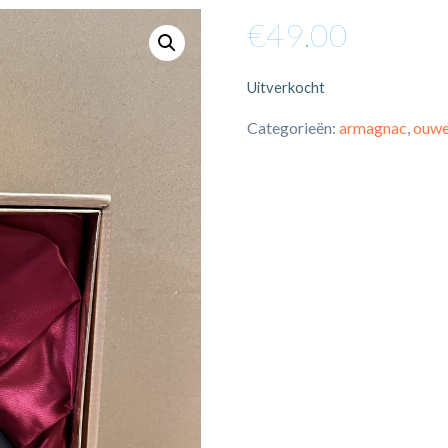
€
49.00
Uitverkocht
Categorieën:
armagnac
,
ouwe