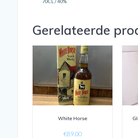
70CL / 40%
Gerelateerde pro
White Horse
Gl
€
89.00