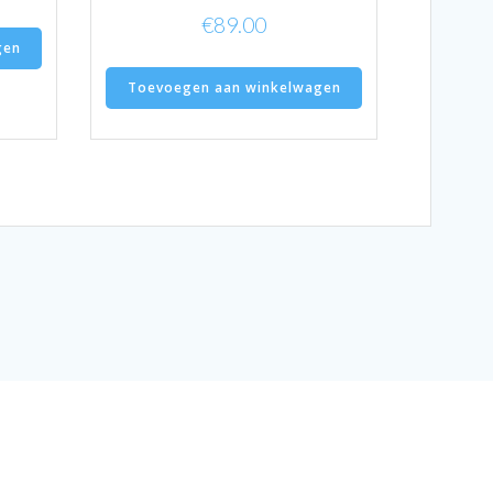
€
89.00
gen
Toevoegen aan winkelwagen