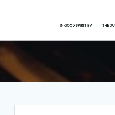
Ga
naar
de
inhoud
IN GOOD SPIRIT BV
THE DU