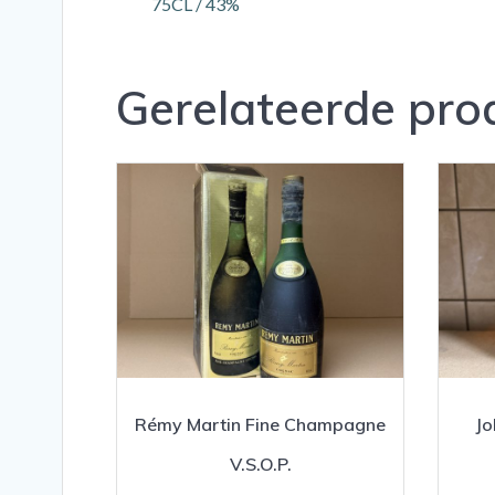
75CL / 43%
Gerelateerde pro
Rémy Martin Fine Champagne
Jo
V.S.O.P.