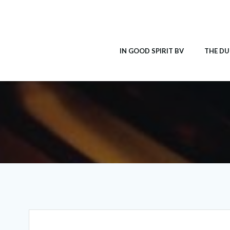
Ga
naar
de
inhoud
IN GOOD SPIRIT BV
THE DU