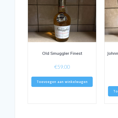
Old Smuggler Finest
Johnn
€
59.00
Toevoegen aan winkelwagen
To