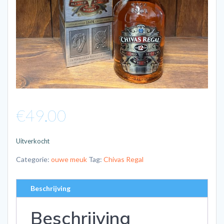
€
49.00
Uitverkocht
Categorie:
ouwe meuk
Tag:
Chivas Regal
Beschrijving
Beschrijving