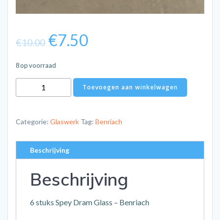
Oorspronkelijke
Huidige
€
7.50
€
10.00
prijs
prijs
8 op voorraad
Benriach
was:
is:
Toevoegen aan winkelwagen
Spey
Dram
€10.00.
€7.50.
glazen
Categorie:
Glaswerk
Tag:
Benriach
(per
6)
Beschrijving
aantal
Beschrijving
6 stuks Spey Dram Glass – Benriach